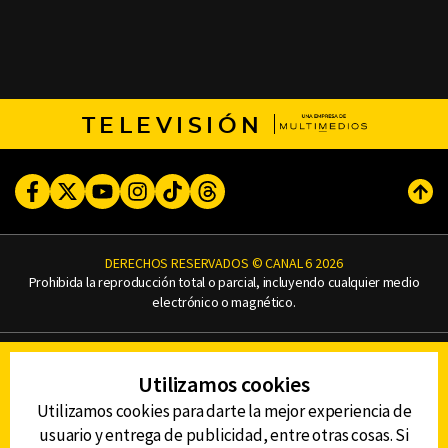
TELEVISIÓN
Facebook
Twitter
Youtube
Instagram
TikTok
Threads
Subi
DERECHOS RESERVADOS © CANAL 6 2026
Prohibida la reproducción total o parcial, incluyendo cualquier medio
electrónico o magnético.
CONTACTO
Utilizamos cookies
AVISO DE PRIVACIDAD
AVISO LEGAL
Utilizamos cookies para darte la mejor experiencia de
DEFENSORÍA DE LAS AUDIENCIAS
usuario y entrega de publicidad, entre otras cosas. Si