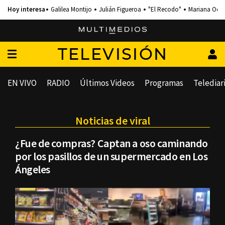
Galilea Montijo
Julián Figueroa
"El Recodo"
Mariana Och
TELEVISIÓN
EN VIVO
RADIO
Últimos Videos
Programas
Telediar
Noticias de viral
¿Fue de compras? Captan a oso caminando
por los pasillos de un supermercado en Los
Ángeles