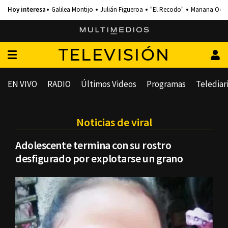
Galilea Montijo
Julián Figueroa
"El Recodo"
Mariana Och
TELEVISIÓN
EN VIVO
RADIO
Últimos Videos
Programas
Telediar
Noticias de viral
Adolescente termina con su rostro
desfigurado por explotarse un grano