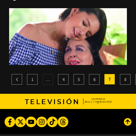
7
1
…
4
5
6
8
TELEVISIÓN
Facebook
Twitter
Youtube
Instagram
TikTok
Threads
Subi