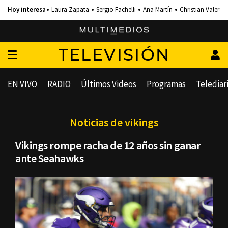
Laura Zapata
Sergio Fachelli
Ana Martín
Christian Valero
TELEVISIÓN
EN VIVO
RADIO
Últimos Videos
Programas
Telediar
Noticias de vikings
Vikings rompe racha de 12 años sin ganar
ante Seahawks