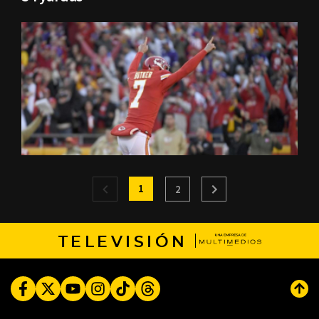
1
2
TELEVISIÓN
Facebook
Twitter
Youtube
Instagram
TikTok
Threads
Subi