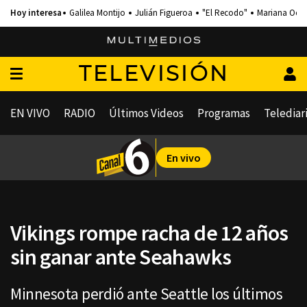
Galilea Montijo
Julián Figueroa
"El Recodo"
Mariana Och
TELEVISIÓN
EN VIVO
RADIO
Últimos Videos
Programas
Telediar
En vivo
Vikings rompe racha de 12 años
sin ganar ante Seahawks
Minnesota perdió ante Seattle los últimos