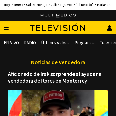
Galilea Montijo
Julián Figueroa
"El Recodo"
Mariana Och
TELEVISIÓN
EN VIVO
RADIO
Últimos Videos
Programas
Telediar
Noticias de vendedora
Aficionado de Irak sorprende al ayudar a
vendedora de flores en Monterrey