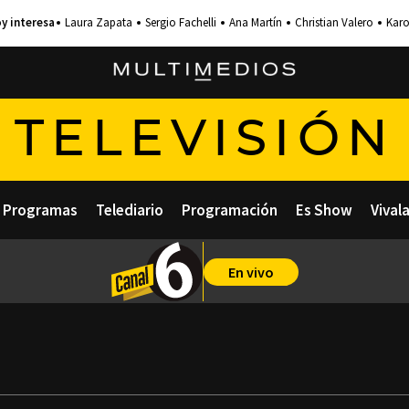
Laura Zapata
Sergio Fachelli
Ana Martín
Christian Valero
Karo
TELEVISIÓN
Programas
Telediario
Programación
Es Show
Vival
En vivo