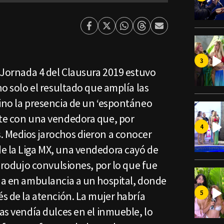
Facebook
Twitter
Whatsapp
Threads
Enviar
por
Email
a Jornada 4 del Clausura 2019 estuvo
no solo el resultado que amplía las
sino la presencia de un ‘espontáneo
nte con una vendedora que, por
. Medios jarochos dieron a conocer
e la Liga MX, una vendedora cayó de
 produjo convulsiones, por lo que fue
ada en ambulancia a un hospital, donde
és de la atención. La mujer habría
ras vendía dulces en el inmueble, lo