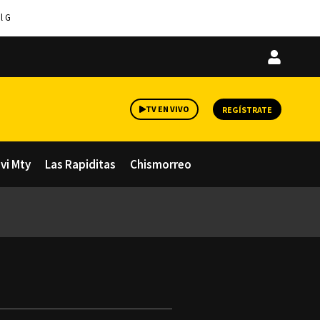
l G
Iniciar
sesión
TV EN VIVO
REGÍSTRATE
avi Mty
Las Rapiditas
Chismorreo