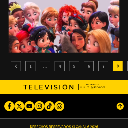
8
1
…
4
5
6
7
TELEVISIÓN
Facebook
Twitter
Youtube
Instagram
TikTok
Threads
Subi
DERECHOS RESERVADOS © CANAL 6 2026