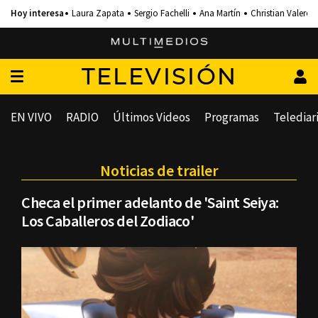
Laura Zapata
Sergio Fachelli
Ana Martín
Christian Valero
TELEVISIÓN
EN VIVO
RADIO
Últimos Videos
Programas
Telediar
Noticias de trailer
Checa el primer adelanto de 'Saint Seiya:
Los Caballeros del Zodiaco'