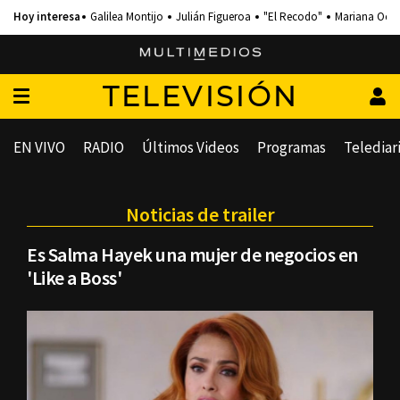
Galilea Montijo
Julián Figueroa
"El Recodo"
Mariana Och
TELEVISIÓN
EN VIVO
RADIO
Últimos Videos
Programas
Telediar
Noticias de trailer
Es Salma Hayek una mujer de negocios en
'Like a Boss'