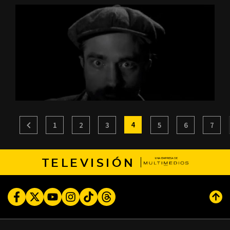
4
1
2
3
5
6
7
TELEVISIÓN
Facebook
Twitter
Youtube
Instagram
TikTok
Threads
Subi