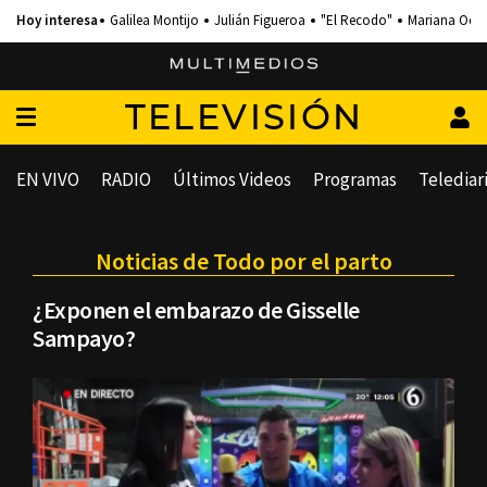
Galilea Montijo
Julián Figueroa
"El Recodo"
Mariana Och
TELEVISIÓN
EN VIVO
RADIO
Últimos Videos
Programas
Telediar
Noticias de Todo por el parto
¿Exponen el embarazo de Gisselle
Sampayo?