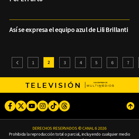
Así se expresa el equipo azul de Lili Brillanti
2
1
3
4
5
6
7
TELEVISIÓN
Facebook
Twitter
Youtube
Instagram
TikTok
Threads
Subi
DERECHOS RESERVADOS © CANAL 6 2026
Prohibida la reproducción total o parcial, incluyendo cualquier medio