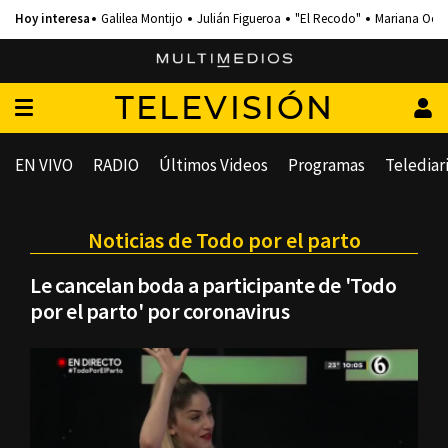
Galilea Montijo
Julián Figueroa
"El Recodo"
Mariana Och
TELEVISIÓN
EN VIVO
RADIO
Últimos Videos
Programas
Telediar
Noticias de Todo por el parto
Le cancelan boda a participante de 'Todo
por el parto' por coronavirus