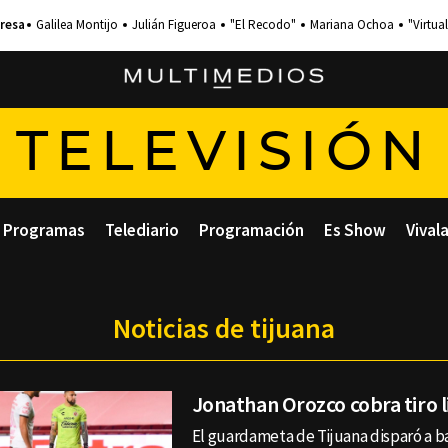
Galilea Montijo
Julián Figueroa
"El Recodo"
Mariana Ochoa
"Virtual
TELEVISIÓN
Programas
Telediario
Programación
Es Show
Vival
Noticias de tijuana
Jonathan Orozco cobra tiro l
El guardameta de Tijuana disparó a b