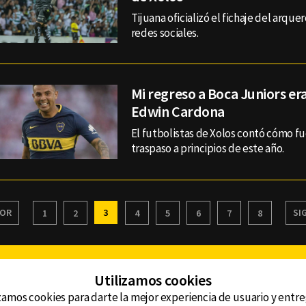
Tijuana oficializó el fichaje del arque
redes sociales.
Mi regreso a Boca Juniors er
Edwin Cardona
El futbolistas de Xolos contó cómo fu
traspaso a principios de este año.
IOR
3
SI
1
2
4
5
6
7
8
Facebook
Twitter
Youtube
Instagram
TikTok
Th
Utilizamos cookies
zamos cookies para darte la mejor experiencia de usuario y entr