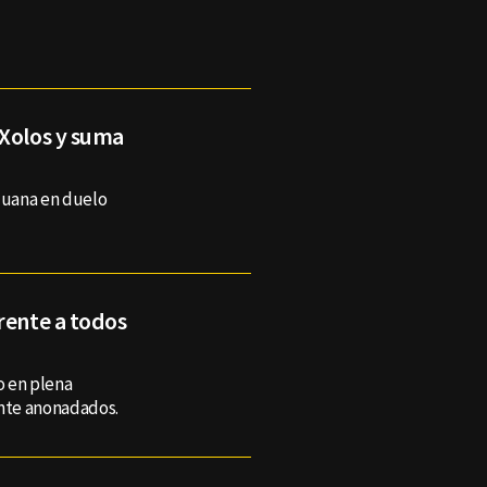
 Xolos y suma
ijuana en duelo
rente a todos
o en plena
ente anonadados.