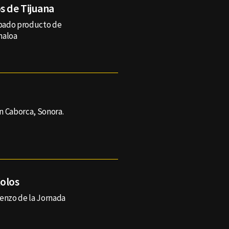
s de Tijuana
ábado producto de
naloa
en Caborca, Sonora.
Xolos
mienzo de la Jornada