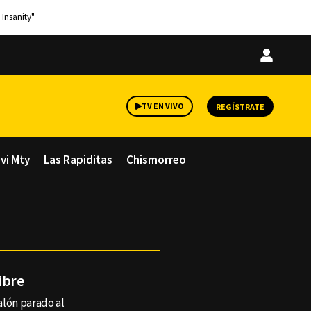
 Insanity"
Iniciar
sesión
TV EN VIVO
REGÍSTRATE
avi Mty
Las Rapiditas
Chismorreo
ibre
alón parado al