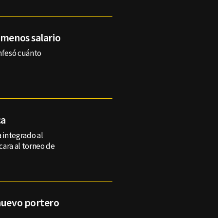
 menos salario
nfesó cuánto
ca
a integrado al
 cara al torneo de
 nuevo portero