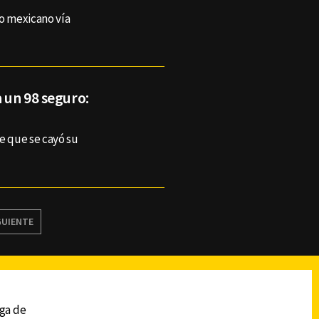
ro mexicano vía
a un 98 seguro:
e que se cayó su
GUIENTE
reads
Subir
ega de