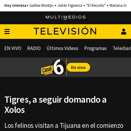
Galilea Montijo
Julián Figueroa
"El Recodo"
Mariana Och
TELEVISIÓN
EN VIVO
RADIO
Últimos Videos
Programas
Telediar
En vivo
Tigres, a seguir domando a
Xolos
Los felinos visitan a Tijuana en el comienzo