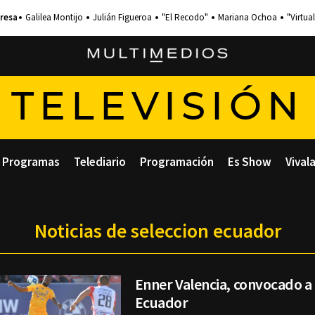
Galilea Montijo
Julián Figueroa
"El Recodo"
Mariana Ochoa
"Virtual
TELEVISIÓN
Programas
Telediario
Programación
Es Show
Vival
Noticias de seleccion ecuador
Enner Valencia, convocado a 
Ecuador