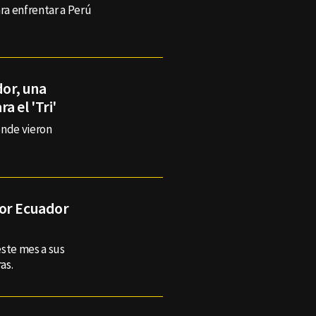
ara enfrentar a Perú
dor, una
a el 'Tri'
onde vieron
por Ecuador
este mes a sus
as.