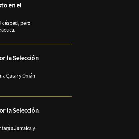
sto en el
el césped, pero
áctica.
r la Selección
n a Qatar y Omán
r la Selección
tará a Jamaica y