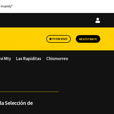
 Insanity"
Iniciar
sesión
TV EN VIVO
REGÍSTRATE
avi Mty
Las Rapiditas
Chismorreo
la Selección de