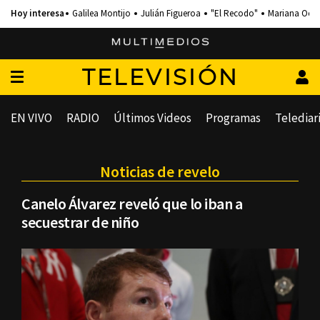
Galilea Montijo
Julián Figueroa
"El Recodo"
Mariana Och
TELEVISIÓN
EN VIVO
RADIO
Últimos Videos
Programas
Telediar
Noticias de revelo
Canelo Álvarez reveló que lo iban a
secuestrar de niño