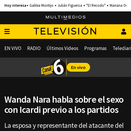
Galilea Montijo
Julián Figueroa
"El Recodo"
Mariana Och
TELEVISIÓN
EN VIVO
RADIO
Últimos Videos
Programas
Telediar
En vivo
Wanda Nara habla sobre el sexo
con Icardi previo a los partidos
La esposa y representante del atacante del