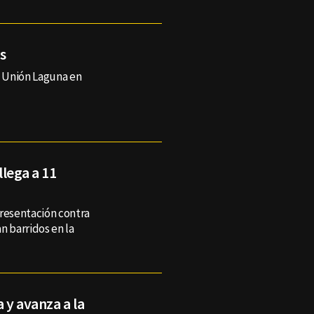
s
 Unión Laguna en
llega a 11
presentación contra
n barridos en la
 y avanza a la