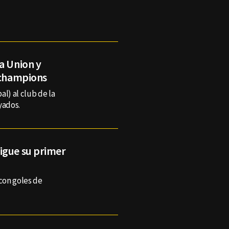
a Union y
cachampions
al) al club de la
yados.
igue su primer
 con goles de