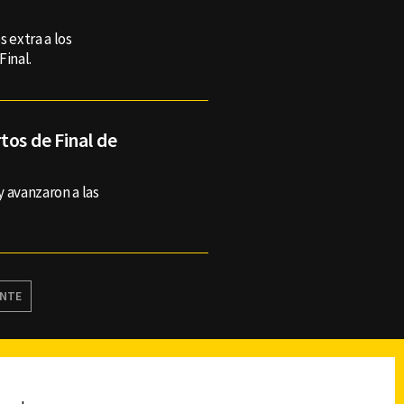
 extra a los
Final.
tos de Final de
y avanzaron a las
ENTE
reads
Subir