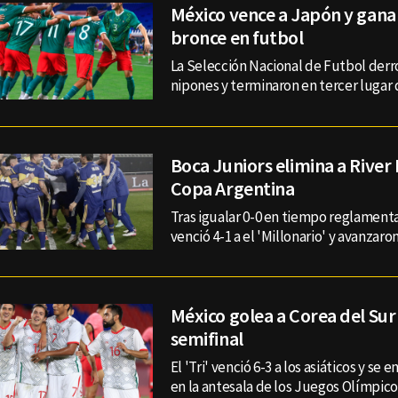
México vence a Japón y gana
bronce en futbol
La Selección Nacional de Futbol derro
nipones y terminaron en tercer lugar
Boca Juniors elimina a River 
Copa Argentina
Tras igualar 0-0 en tiempo reglamenta
venció 4-1 a el 'Millonario' y avanzaro
México golea a Corea del Sur 
semifinal
El 'Tri' venció 6-3 a los asiáticos y se 
en la antesala de los Juegos Olímpico