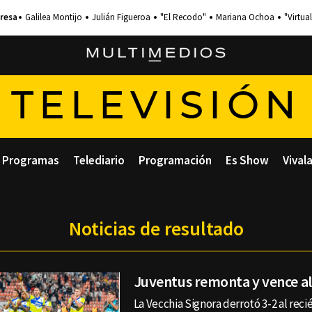
Galilea Montijo
Julián Figueroa
"El Recodo"
Mariana Ochoa
"Virtual
TELEVISIÓN
Programas
Telediario
Programación
Es Show
Vival
Noticias de resultado
Juventus remonta y vence al
La Vecchia Signora derrotó 3-2 al reci