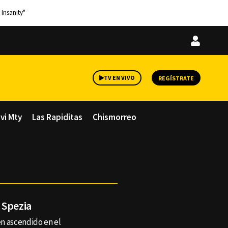
 Insanity"
Iniciar
sesión
TV EN VIVO
REGÍSTRATE
avi Mty
Las Rapiditas
Chismorreo
 Spezia
én ascendido en el