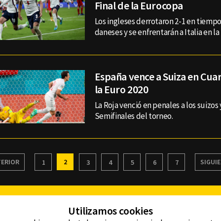
Final de la Eurocopa
Los ingleses derrotaron 2-1 en tiempos
daneses y se enfrentarán a Italia en la 
España vence a Suiza en Cuar
la Euro 2020
La Roja venció en penales a los suizos 
Semifinales del torneo.
ERIOR
2
SIGUI
1
3
4
5
6
7
Facebook
Twitter
Youtube
Instagram
TikTok
Th
Utilizamos cookies