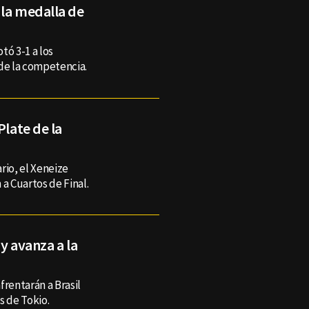
 la medalla de
tó 3-1 a los
 de la competencia.
Plate de la
rio, el Xeneize
n a Cuartos de Final.
y avanza a la
enfrentarán a Brasil
s de Tokio.