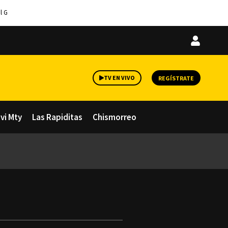
l G
Iniciar
sesión
TV EN VIVO
REGÍSTRATE
avi Mty
Las Rapiditas
Chismorreo