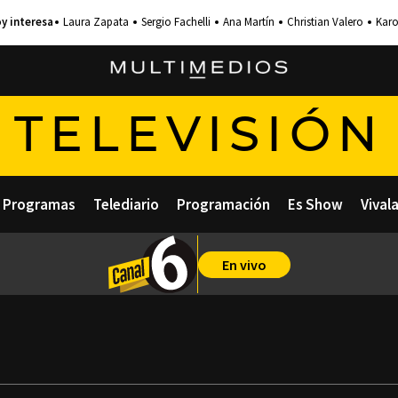
Laura Zapata
Sergio Fachelli
Ana Martín
Christian Valero
Karo
TELEVISIÓN
Programas
Telediario
Programación
Es Show
Vival
En vivo