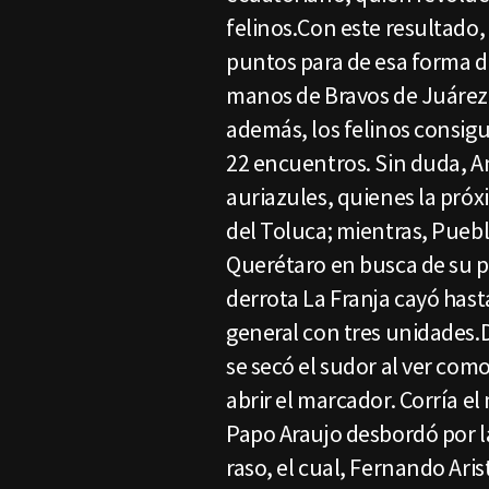
felinos.Con este resultado, 
puntos para de esa forma de
manos de Bravos de Juárez,
además, los felinos consigui
22 encuentros. Sin duda, And
auriazules, quienes la próx
del Toluca; mientras, Puebl
Querétaro en busca de su pr
derrota La Franja cayó hasta
general con tres unidades.D
se secó el sudor al ver co
abrir el marcador. Corría e
Papo Araujo desbordó por l
raso, el cual, Fernando Ari