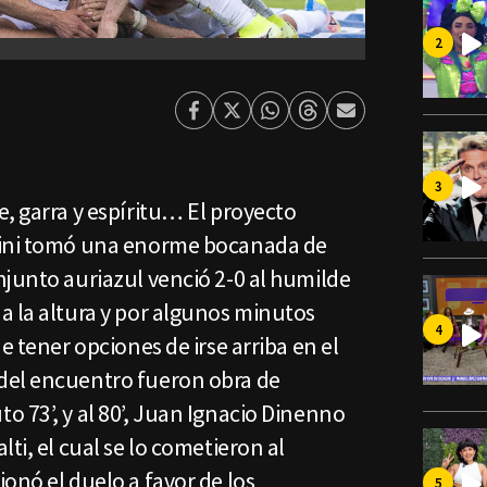
Facebook
Twitter
Whatsapp
Threads
Enviar
por
Email
, garra y espíritu… El proyecto
lini tomó una enorme bocanada de
njunto auriazul venció 2-0 al humilde
a la altura y por algunos minutos
e tener opciones de irse arriba en el
del encuentro fueron obra de
 73’, y al 80’, Juan Ignacio Dinenno
ti, el cual se lo cometieron al
onó el duelo a favor de los