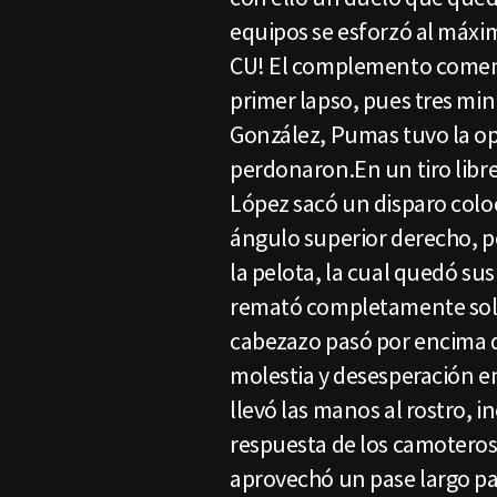
equipos se esforzó al máxim
CU! El complemento comen
primer lapso, pues tres mi
González, Pumas tuvo la op
perdonaron.En un tiro libre 
López sacó un disparo coloc
ángulo superior derecho, p
la pelota, la cual quedó sus
remató completamente solo 
cabezazo pasó por encima d
molestia y desesperación en 
llevó las manos al rostro, 
respuesta de los camoteros 
aprovechó un pase largo par