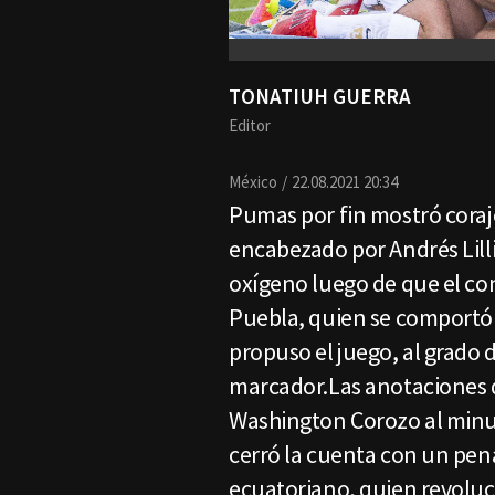
TONATIUH GUERRA
Editor
México
22.08.2021 20:34
Pumas por fin mostró coraje
encabezado por Andrés Lil
oxígeno luego de que el co
Puebla, quien se comportó 
propuso el juego, al grado d
marcador.Las anotaciones 
Washington Corozo al minuto
cerró la cuenta con un penal
ecuatoriano, quien revoluci