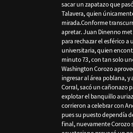
sacar un zapatazo que pasó
Talavera, quien únicamente 
mirada.Conforme transcur
apretar. Juan Dinenno meti
para rechazar el esférico a u
universitaria, quien encont
minuto 73, con tan solo un
Washington Corozo aprovech
ingresar al área poblana, y
Corral, sacó un cañonazo pa
explotar el banquillo auria
corrieron a celebrar con An
pues su puesto dependía de
final, nuevamente Corozo s