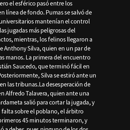
pero el esférico pasó entre los
en línea de fondo. Pumas se salvó de
 universitarios mantenían el control
 las jugadas más peligrosas del
tos, mientras, los felinos llegaron a
de Anthony Silva, quien en un par de
as manos. La primera del encuentro
stián Saucedo, que terminó fácil en
Posteriormente, Silva se estiró ante un
en las tribunas.La desesperación de
en Alfredo Talavera, quien ante una
rdameta salió para cortar la jugada, y
falta sobre el poblano, el árbitro
rimeros 45 minutos terminaron, y
ó a deber, pues ninguno de los dos