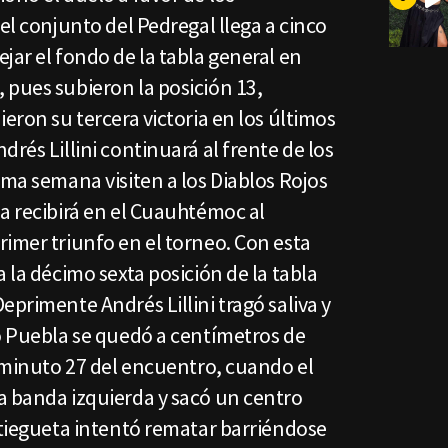
el conjunto del Pedregal llega a cinco
jar el fondo de la tabla general en
 pues subieron la posición 13,
eron su tercera victoria en los últimos
rés Lillini continuará al frente de los
ima semana visiten a los Diablos Rojos
a recibirá en el Cuauhtémoc al
imer triunfo en el torneo. Con esta
 la décimo sexta posición de la tabla
eprimente Andrés Lillini tragó saliva y
mo Puebla se quedó a centímetros de
l minuto 27 del encuentro, cuando el
a banda izquierda y sacó un centro
stiegueta intentó rematar barriéndose