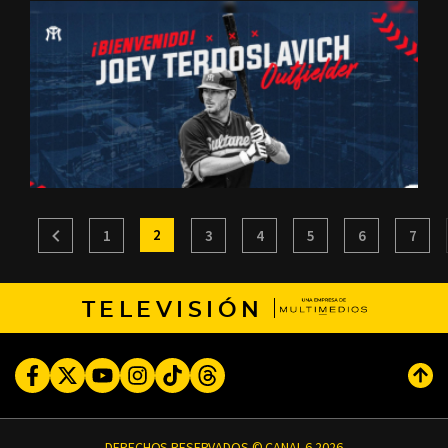
2
1
3
4
5
6
7
TELEVISIÓN
Facebook
Twitter
Youtube
Instagram
TikTok
Threads
Subi
DERECHOS RESERVADOS © CANAL 6 2026