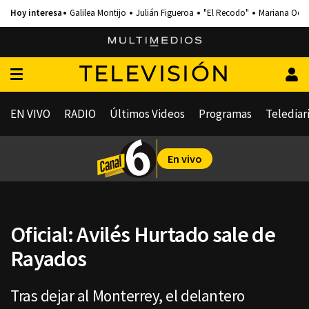
Galilea Montijo
Julián Figueroa
"El Recodo"
Mariana Och
TELEVISIÓN
EN VIVO
RADIO
Últimos Videos
Programas
Telediar
En vivo
Oficial: Avilés Hurtado sale de
Rayados
Tras dejar al Monterrey, el delantero