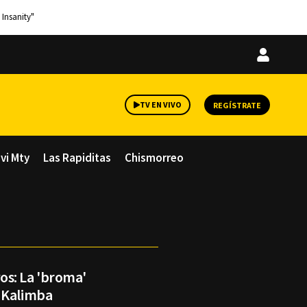
 Insanity"
Iniciar
sesión
TV EN VIVO
REGÍSTRATE
avi Mty
Las Rapiditas
Chismorreo
os: La 'broma'
a Kalimba