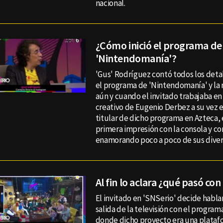
nacional.
¿Cómo inició el programa de
'Nintendomanía'?
'Gus' Rodríguez contó todos los detal
el programa de 'Nintendomanía' y la 
aún y cuando el invitado trabajaba en
creativo de Eugenio Derbez a su vez 
titular de dicho programa en Azteca, 
primera impresión con la consola y c
enamorando poco a poco de sus diver
Al fin lo aclara ¿qué pasó con
El invitado en 'SNSerio' decide habla
salida de la televisión con el programa
donde dicho proyecto era una plataf