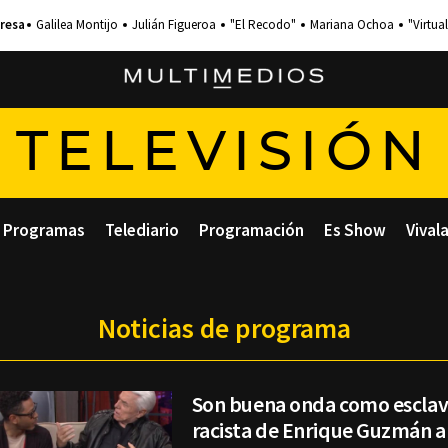
Galilea Montijo
Julián Figueroa
"El Recodo"
Mariana Ochoa
"Virtual
TELEVISIÓN
Programas
Telediario
Programación
Es Show
Vival
Noticias de programa
Son buena onda como esclav
racista de Enrique Guzmán 