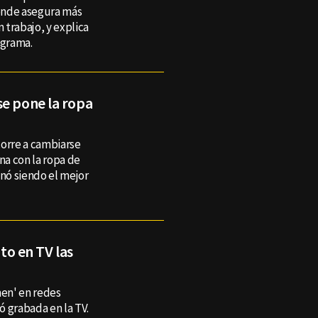
onde asegura más
 trabajo, y explica
rograma.
se pone la ropa
corre a cambiarse
na con la ropa de
inó siendo el mejor
o en TV las
en' en redes
 grabada en la TV.