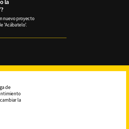
o la
'?
 un nuevo proyecto
de 'Acábatelo'.
reads
Subir
ega de
sentimiento
 cambiar la
DESCARGA LA APP DE CANAL 6