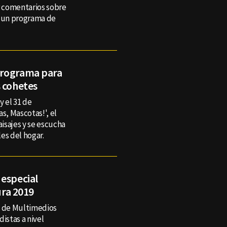
r comentarios sobre
 un programa de
programa para
s cohetes
y el 31 de
s, Mascotas!', el
isajes y se escucha
les del hogar.
 especial
ura 2019
l de Multimedios
istas a nivel