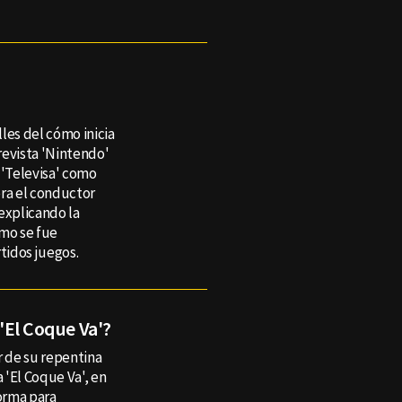
les del cómo inicia
revista 'Nintendo'
 'Televisa' como
era el conductor
explicando la
omo se fue
tidos juegos.
 'El Coque Va'?
r de su repentina
 'El Coque Va', en
orma para