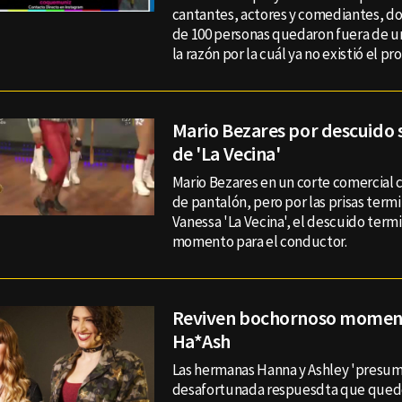
cantantes, actores y comediantes, d
de 100 personas quedaron fuera de un
la razón por la cuál ya no existió el p
Mario Bezares por descuido 
de 'La Vecina'
Mario Bezares en un corte comercial 
de pantalón, pero por las prisas termi
Vanessa 'La Vecina', el descuido term
momento para el conductor.
Reviven bochornoso moment
Ha*Ash
Las hermanas Hanna y Ashley 'presum
desafortunada respuesdta que quedó