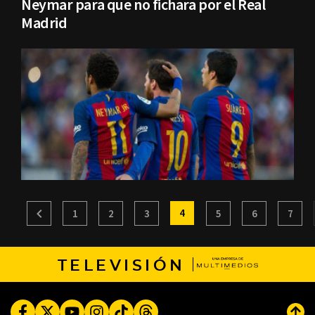
Neymar para que no fichara por el Real
Madrid
4
1
2
3
5
6
7
TELEVISIÓN
Facebook
Twitter
Youtube
Instagram
TikTok
Threads