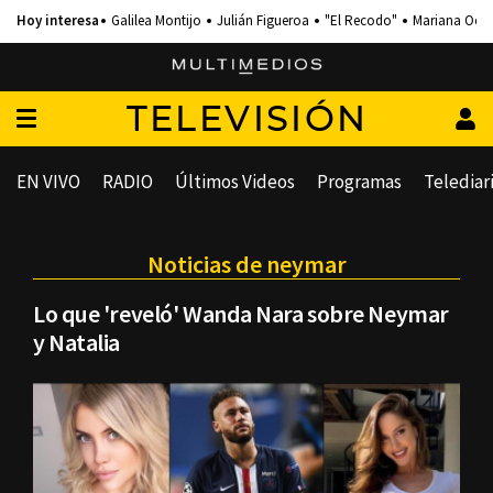
Galilea Montijo
Julián Figueroa
"El Recodo"
Mariana Och
TELEVISIÓN
EN VIVO
RADIO
Últimos Videos
Programas
Telediar
Noticias de neymar
Lo que 'reveló' Wanda Nara sobre Neymar
y Natalia