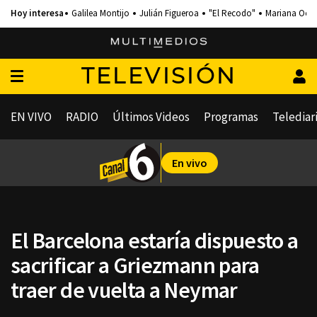
Galilea Montijo
Julián Figueroa
"El Recodo"
Mariana Och
TELEVISIÓN
EN VIVO
RADIO
Últimos Videos
Programas
Telediar
En vivo
El Barcelona estaría dispuesto a
sacrificar a Griezmann para
traer de vuelta a Neymar