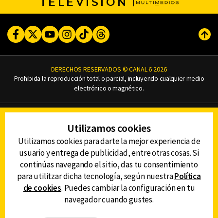
TELEVISIÓN
Facebook
Twitter
Youtube
Instagram
TikTok
Threads
Subi
DERECHOS RESERVADOS © CANAL 6 2026
Prohibida la reproducción total o parcial, incluyendo cualquier medio
electrónico o magnético.
CONTACTO
Utilizamos cookies
AVISO DE PRIVACIDAD
AVISO LEGAL
Utilizamos cookies para darte la mejor experiencia de
DEFENSORÍA DE LAS AUDIENCIAS
usuario y entrega de publicidad, entre otras cosas. Si
continúas navegando el sitio, das tu consentimiento
para utilitzar dicha tecnología, según nuestra
Política
de cookies
. Puedes cambiar la configuración en tu
DESCARGA LA APP DE CANAL 6
navegador cuando gustes.