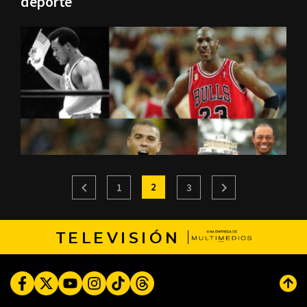
deporte
2
1
3
TELEVISIÓN
Facebook
Twitter
Youtube
Instagram
TikTok
Threads
Subi