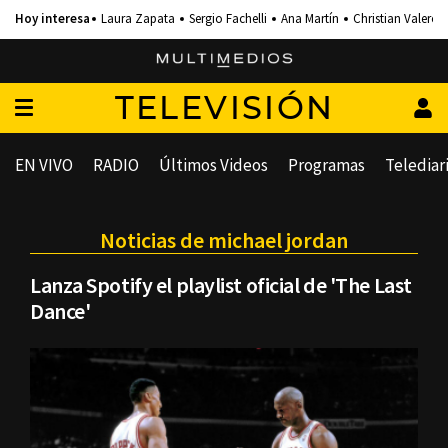
Laura Zapata
Sergio Fachelli
Ana Martín
Christian Valero
TELEVISIÓN
EN VIVO
RADIO
Últimos Videos
Programas
Telediar
Noticias de michael jordan
Lanza Spotify el playlist oficial de 'The Last
Dance'