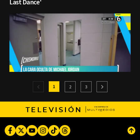
Last Dance'
1
2
3
TELEVISIÓN
Facebook
Twitter
Youtube
Instagram
TikTok
Threads
Subi