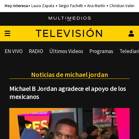
Laura Zapata
Sergio Fachelli
Ana Martín
Christian Valero
TELEVISIÓN
EN VIVO
RADIO
Últimos Videos
Programas
Telediar
Noticias de michael jordan
Michael B Jordan agradece el apoyo de los
mexicanos