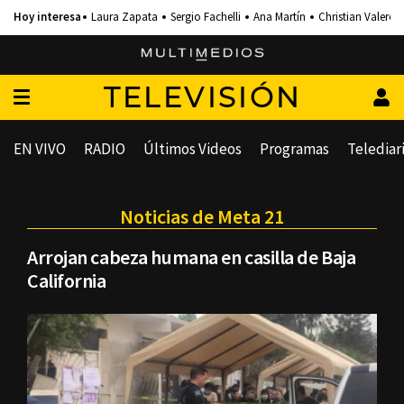
Laura Zapata
Sergio Fachelli
Ana Martín
Christian Valero
TELEVISIÓN
EN VIVO
RADIO
Últimos Videos
Programas
Telediar
Noticias de Meta 21
Arrojan cabeza humana en casilla de Baja
California