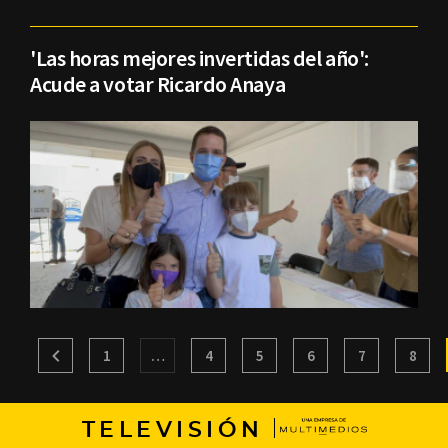
'Las horas mejores invertidas del año':
Acude a votar Ricardo Anaya
1
…
4
5
6
7
8
TELEVISIÓN