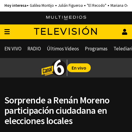
Galilea Montijo
Julián Figueroa
"El Recodo"
Mariana Och
TELEVISIÓN
EN VIVO
RADIO
Últimos Videos
Programas
Telediar
En vivo
Sorprende a Renán Moreno
participación ciudadana en
elecciones locales