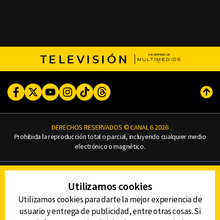
TELEVISIÓN
Facebook
Twitter
Youtube
Instagram
TikTok
Threads
Subi
DERECHOS RESERVADOS © CANAL 6 2026
Prohibida la reproducción total o parcial, incluyendo cualquier medio
electrónico o magnético.
CONTACTO
Utilizamos cookies
AVISO DE PRIVACIDAD
AVISO LEGAL
Utilizamos cookies para darte la mejor experiencia de
DEFENSORÍA DE LAS AUDIENCIAS
usuario y entrega de publicidad, entre otras cosas. Si