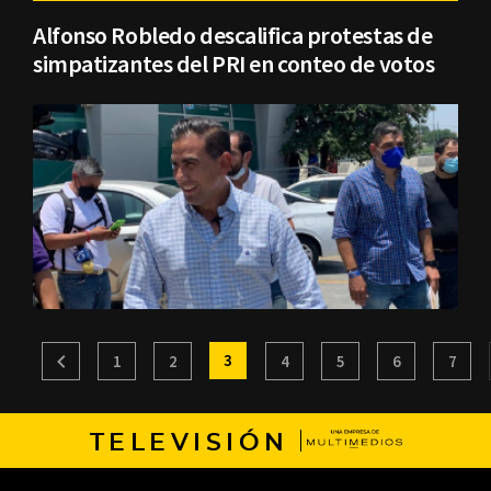
Alfonso Robledo descalifica protestas de
simpatizantes del PRI en conteo de votos
3
1
2
4
5
6
7
TELEVISIÓN