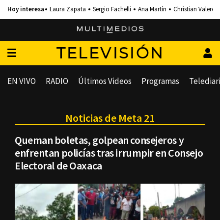
Laura Zapata
Sergio Fachelli
Ana Martín
Christian Valero
TELEVISIÓN
EN VIVO
RADIO
Últimos Videos
Programas
Telediar
Noticias de Meta 21
Queman boletas, golpean consejeros y
enfrentan policías tras irrumpir en Consejo
Electoral de Oaxaca