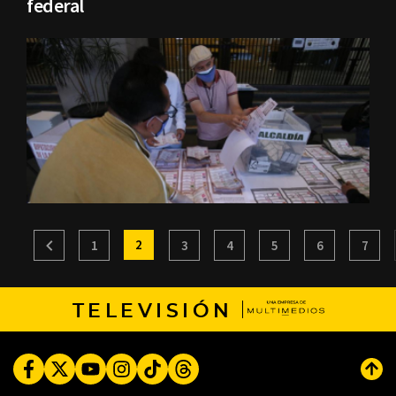
federal
2
1
3
4
5
6
7
TELEVISIÓN
Facebook
Twitter
Youtube
Instagram
TikTok
Threads
Subi