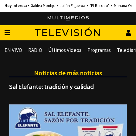
Galilea Montijo
Julián Figueroa
"El Recodo"
Mariana Och
TELEVISIÓN
EN VIVO
RADIO
Últimos Videos
Programas
Telediar
Noticias de más noticias
Sal Elefante: tradición y calidad