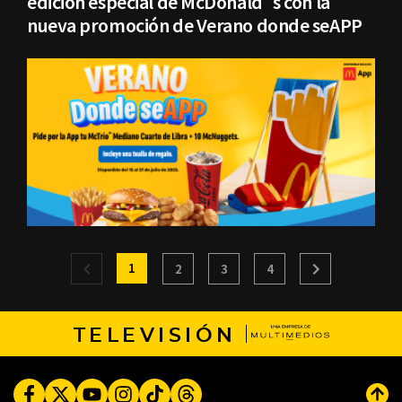
edición especial de McDonald´s con la
nueva promoción de Verano donde seAPP
1
2
3
4
TELEVISIÓN
Facebook
Twitter
Youtube
Instagram
TikTok
Threads
Subi