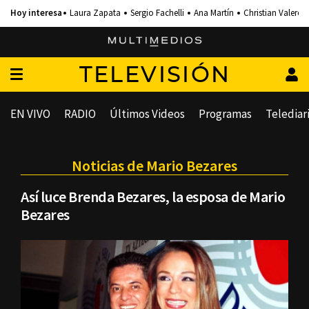
Laura Zapata
Sergio Fachelli
Ana Martín
Christian Valero
TELEVISIÓN
EN VIVO
RADIO
Últimos Videos
Programas
Telediar
Noticias de Mario Bezares
Así luce Brenda Bezares, la esposa de Mario
Bezares