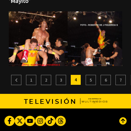
'Mayito'
4
1
2
3
5
6
7
TELEVISIÓN
Facebook
Twitter
Youtube
Instagram
TikTok
Threads
Subi