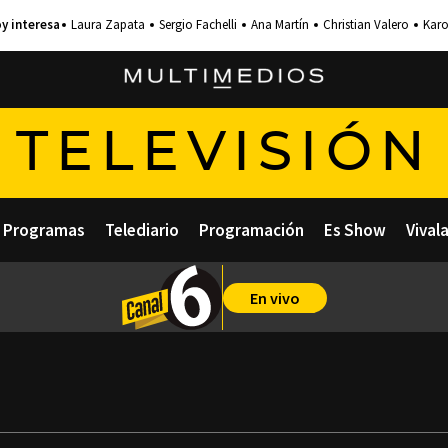
Laura Zapata
Sergio Fachelli
Ana Martín
Christian Valero
Karo
TELEVISIÓN
Programas
Telediario
Programación
Es Show
Vival
En vivo