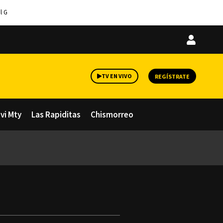
l G
Iniciar
sesión
TV EN VIVO
REGÍSTRATE
avi Mty
Las Rapiditas
Chismorreo