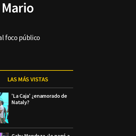
 Mario
al foco público
LAS MÁS VISTAS
'La Caja' ¿enamorado de
Nataly?
Gaby Mendoza ¿le pagó a