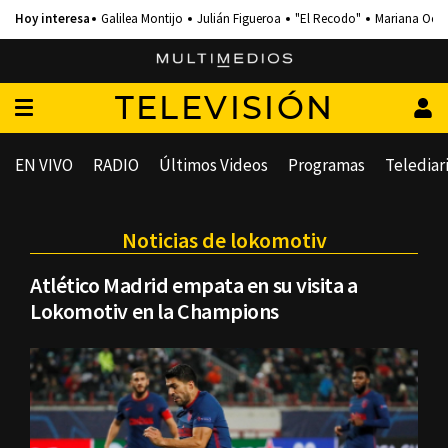
Galilea Montijo
Julián Figueroa
"El Recodo"
Mariana Och
TELEVISIÓN
EN VIVO
RADIO
Últimos Videos
Programas
Telediar
Noticias de lokomotiv
Atlético Madrid empata en su visita a
Lokomotiv en la Champions