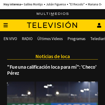
Galilea Montijo
Julián Figueroa
"El Recodo"
Mariana Och
TELEVISIÓN
EN VIVO
RADIO
Últimos Videos
Programas
Telediar
Noticias de loca
"Fue una calificación loca para mí": 'Checo'
Pérez