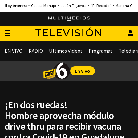
Galilea Montijo
Julián Figueroa
"El Recodo"
Mariana Och
TELEVISIÓN
EN VIVO
RADIO
Últimos Videos
Programas
Telediar
En vivo
¡En dos ruedas!
Hombre aprovecha módulo
drive thru para recibir vacuna
contra Covid-19 en Guadalupe