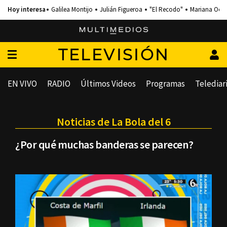
Galilea Montijo
Julián Figueroa
"El Recodo"
Mariana Och
TELEVISIÓN
EN VIVO
RADIO
Últimos Videos
Programas
Telediar
Noticias de La Bola del 6
¿Por qué muchas banderas se parecen?