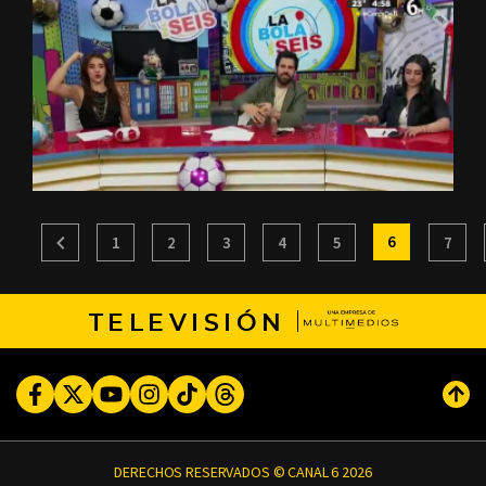
6
1
2
3
4
5
7
TELEVISIÓN
Facebook
Twitter
Youtube
Instagram
TikTok
Threads
Subi
DERECHOS RESERVADOS © CANAL 6 2026