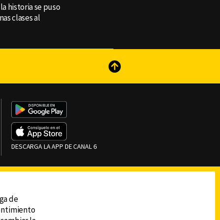
a historia se puso
as clases al
reads
Subir
DESCARGA LA APP DE CANAL 6
ega de
sentimiento