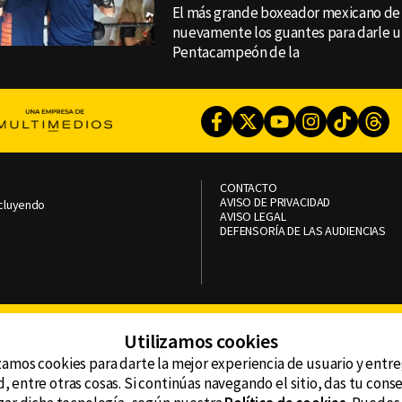
El más grande boxeador mexicano de l
nuevamente los guantes para darle un
Pentacampeón de la
Facebook
Twitter
Youtube
Instagram
TikTok
Th
CONTACTO
AVISO DE PRIVACIDAD
ncluyendo
AVISO LEGAL
DEFENSORÍA DE LAS AUDIENCIAS
Utilizamos cookies
zamos cookies para darte la mejor experiencia de usuario y entr
, entre otras cosas. Si continúas navegando el sitio, das tu con