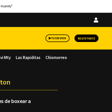
 Insanity"
Iniciar
sesión
TV EN VIVO
REGÍSTRATE
avi Mty
Las Rapiditas
Chismorreo
lton
es de boxear a