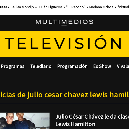
Galilea Montijo
Julián Figueroa
"El Recodo"
Mariana Ochoa
"Virtual
TELEVISIÓN
Programas
Telediario
Programación
Es Show
Vival
icias de julio cesar chavez lewis hami
Julio César Chávez le da clas
Lewis Hamilton