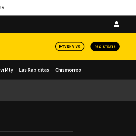
l G
Iniciar
sesión
TV EN VIVO
REGÍSTRATE
avi Mty
Las Rapiditas
Chismorreo