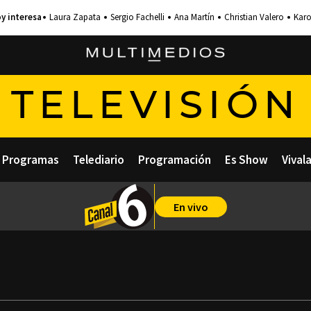
Laura Zapata
Sergio Fachelli
Ana Martín
Christian Valero
Karo
TELEVISIÓN
Programas
Telediario
Programación
Es Show
Vival
En vivo