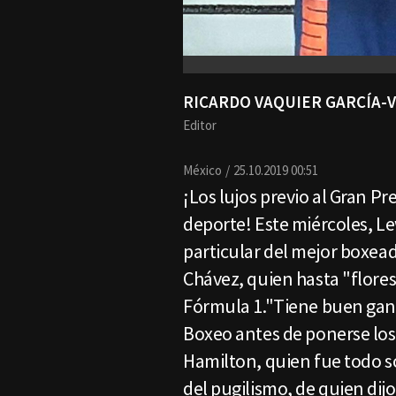
RICARDO VAQUIER GARCÍA-
Editor
México
25.10.2019 00:51
¡Los lujos previo al Gran P
deporte! Este miércoles, Le
particular del mejor boxead
Chávez, quien hasta "flores
Fórmula 1."Tiene buen ganch
Boxeo antes de ponerse los
Hamilton, quien fue todo so
del pugilismo, de quien dij