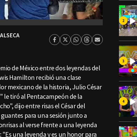
VALSECA
Facebook
Twitter
Whatsapp
Threads
Enviar
por
Email
remio de México entre dos leyendas del
wis Hamilton recibió una clase
or mexicano de la historia, Julio César
" le tiró al Pentacampeón de la
o", dijo entre risas el César del
 guantes para una sesión junto a
nrisas al verse frente a una leyenda
o: "Es una leyenda y es un honor para