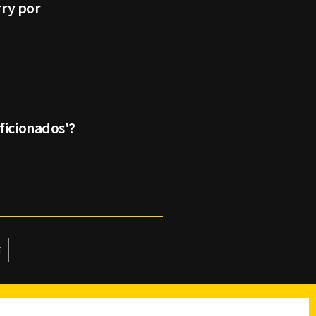
rry por
ficionados'?
E
reads
Subir