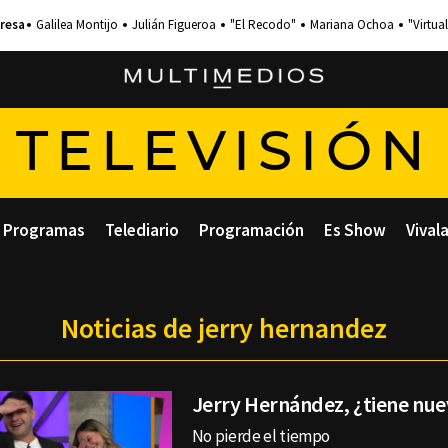
Galilea Montijo
Julián Figueroa
"El Recodo"
Mariana Ochoa
"Virtual
TELEVISIÓN
Programas
Telediario
Programación
Es Show
Vival
Noticias de jerry hernandez
Jerry Hernández, ¿tiene nue
No pierde el tiempo