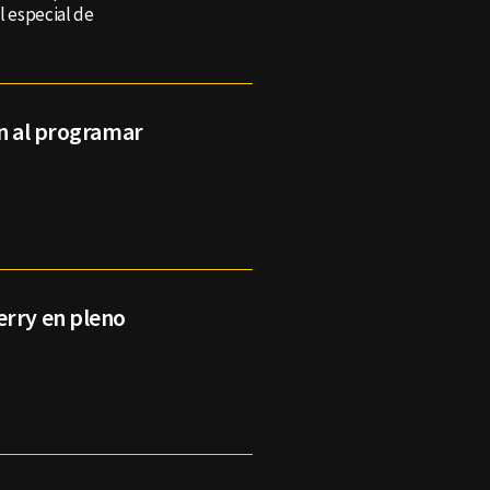
l especial de
an al programar
erry en pleno