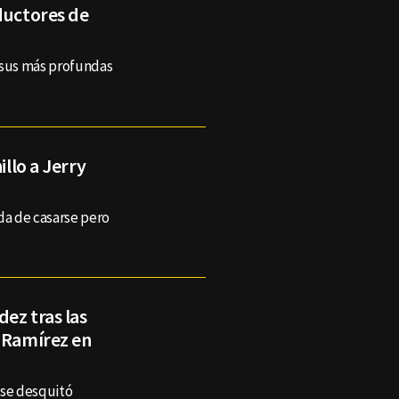
ductores de
' sus más profundas
illo a Jerry
da de casarse pero
ez tras las
y Ramírez en
 se desquitó