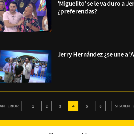
'Miguelito' se le va duro a Je
¿preferencias?
Jerry Hernández ¿se une a 'A
ANTERIOR
4
SIGUIENT
1
2
3
5
6
Facebook
Twitter
Youtube
Instagram
TikTok
Th