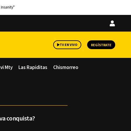
 Insanity"
Iniciar
sesión
TV EN VIVO
REGÍSTRATE
avi Mty
Las Rapiditas
Chismorreo
va conquista?