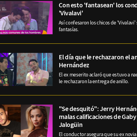
Con esto 'fantasean' los con
'Vivalavi'
Así confesaron los chicos de 'Vivalavi
fantasías.
El día que le rechazaron el an
Hernández
El ex meserito aclaró que estuvo a na
le rechazaron la entrega de anillo.
"Se desquitó": Jerry Hernánd
malas calificaciones de Gab
Jalogüin
El conductor asegura que su ex novia