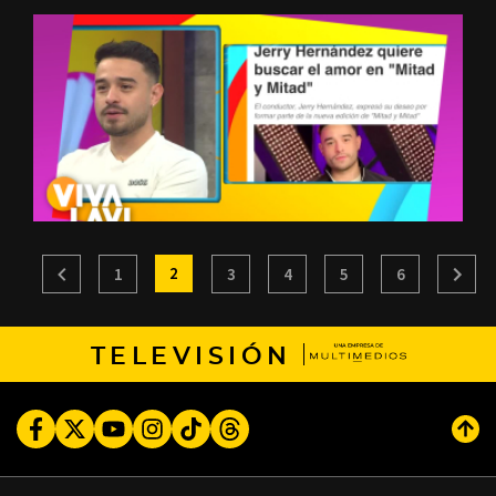
2
1
3
4
5
6
TELEVISIÓN
Facebook
Twitter
Youtube
Instagram
TikTok
Threads
Subi