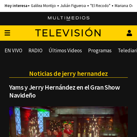
Galilea Montijo
Julián Figueroa
"El Recodo"
Mariana Och
TELEVISIÓN
EN VIVO
RADIO
Últimos Videos
Programas
Telediar
Noticias de jerry hernandez
Yams y Jerry Hernández en el Gran Show
Navideño