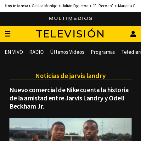
Galilea Montijo
Julián Figueroa
"El Recodo"
Mariana Och
TELEVISIÓN
EN VIVO
RADIO
Últimos Videos
Programas
Telediar
Noticias de jarvis landry
Nuevo comercial de Nike cuenta la historia
de la amistad entre Jarvis Landry y Odell
Beckham Jr.