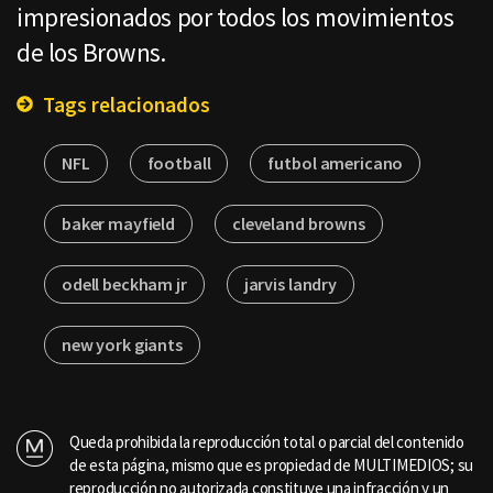
impresionados por todos los movimientos
de los Browns.
Tags relacionados
NFL
football
futbol americano
baker mayfield
cleveland browns
odell beckham jr
jarvis landry
new york giants
Queda prohibida la reproducción total o parcial del contenido
de esta página, mismo que es propiedad de MULTIMEDIOS; su
reproducción no autorizada constituye una infracción y un