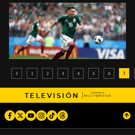
7
1
2
3
4
5
6
TELEVISIÓN
Facebook
Twitter
Youtube
Instagram
TikTok
Threads
Subi