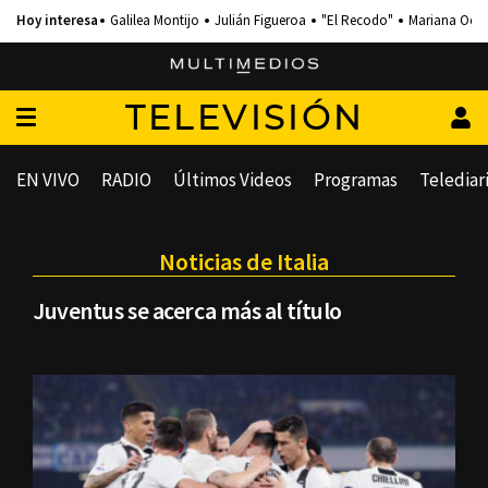
Galilea Montijo
Julián Figueroa
"El Recodo"
Mariana Och
TELEVISIÓN
EN VIVO
RADIO
Últimos Videos
Programas
Telediar
Noticias de Italia
Juventus se acerca más al título