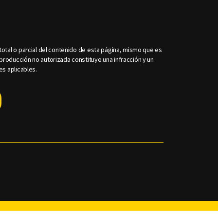
otal o parcial del contenido de esta página, mismo que es
roducción no autorizada constituye una infracción y un
es aplicables.
Facebook
Twitter
Youtube
Instagram
TikTok
Th