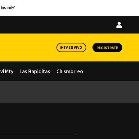
 Insanity"
Iniciar
sesión
TV EN VIVO
REGÍSTRATE
avi Mty
Las Rapiditas
Chismorreo