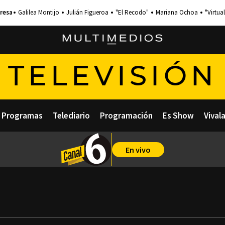
Galilea Montijo
Julián Figueroa
"El Recodo"
Mariana Ochoa
"Virtual
TELEVISIÓN
Programas
Telediario
Programación
Es Show
Vival
En vivo