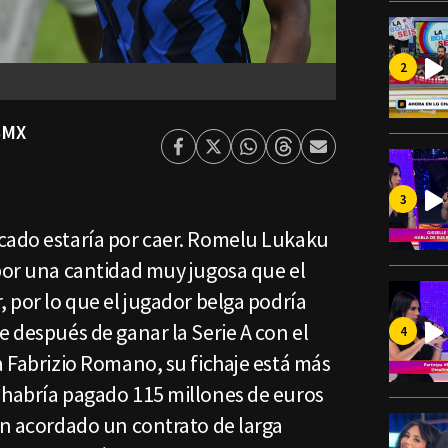
SMX
Facebook
Twitter
Whatsapp
Threads
Enviar
por
Email
cado estaría por caer. Romelu Lukaku
 por una cantidad muy jugosa que el
, por lo que el jugador belga podría
e después de ganar la Serie A con el
a Fabrizio Romano, su fichaje está más
 habría pagado 115 millones de euros
an acordado un contrato de larga