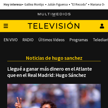
Galilea Montijo
Julián Figueroa
"El Recodo"
Mariana Och
TELEVISIÓN
EN VIVO
RADIO
Últimos Videos
Programas
Telediar
Noticias de hugo sanchez
Llegué a ganar más dinero en el Atlante
que en el Real Madrid: Hugo Sánchez