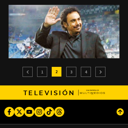
2
1
3
4
TELEVISIÓN
Facebook
Twitter
Youtube
Instagram
TikTok
Threads
Subi