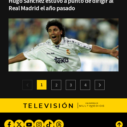
Hugo Sánchez estuvo a punto de dirigir al
Real Madrid el año pasado
1
2
3
4
TELEVISIÓN
Facebook
Twitter
Youtube
Instagram
TikTok
Threads
Subi