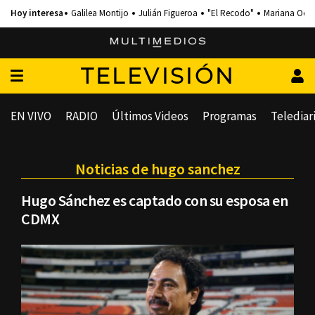
Galilea Montijo
Julián Figueroa
"El Recodo"
Mariana Och
TELEVISIÓN
EN VIVO
RADIO
Últimos Videos
Programas
Telediar
Noticias de hugo sanchez
Hugo Sánchez es captado con su esposa en
CDMX