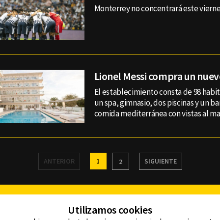
Monterrey no concentrará este viernes 
Lionel Messi compra un nuev
El establecimiento consta de 98 habi
un spa, gimnasio, dos piscinas y un b
comida mediterránea con vistas al ma
ANTERIOR
1
SIGUIENTE
2
Facebook
Twitter
Youtube
Instagram
TikTok
Th
Utilizamos cookies