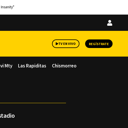
 Insanity"
Iniciar
sesión
TV EN VIVO
REGÍSTRATE
avi Mty
Las Rapiditas
Chismorreo
stadio