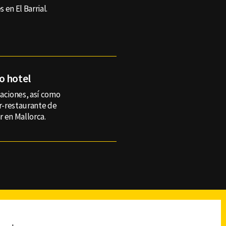
en El Barrial.
o hotel
taciones, así como
ar-restaurante de
r en Mallorca.
reads
Subir