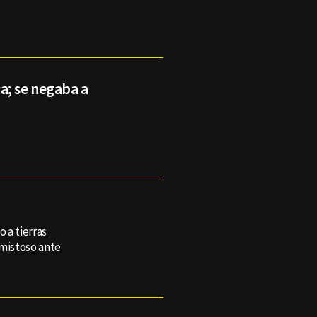
a; se negaba a
 a tierras
amistoso ante