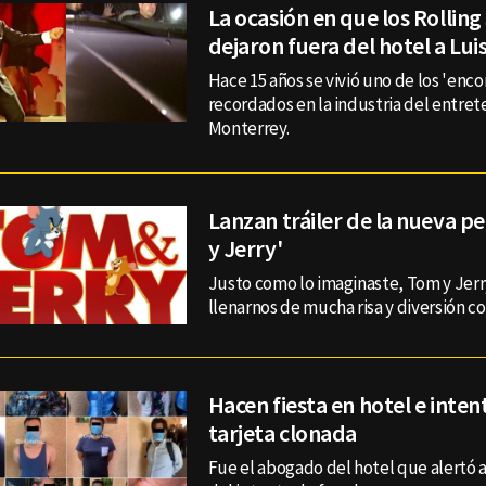
La ocasión en que los Rolling
dejaron fuera del hotel a Lui
Hace 15 años se vivió uno de los 'enc
recordados en la industria del entre
Monterrey.
Lanzan tráiler de la nueva pe
y Jerry'
Justo como lo imaginaste, Tom y Jerr
llenarnos de mucha risa y diversión co
Hacen fiesta en hotel e inte
tarjeta clonada
Fue el abogado del hotel que alertó a