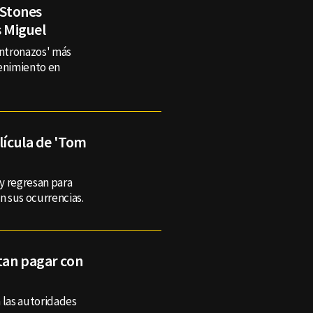
 Stones
s Miguel
ontronazos' más
tenimiento en
lícula de 'Tom
y regresan para
n sus ocurrencias.
ntan pagar con
 las autoridades