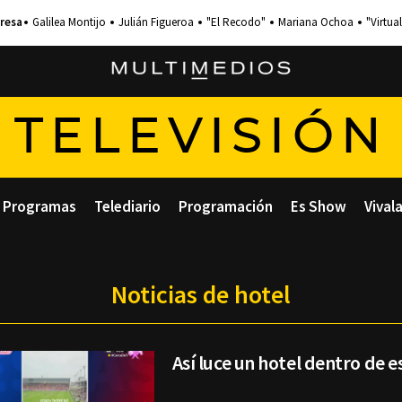
Galilea Montijo
Julián Figueroa
"El Recodo"
Mariana Ochoa
"Virtual
TELEVISIÓN
Programas
Telediario
Programación
Es Show
Vival
Noticias de hotel
Así luce un hotel dentro de e