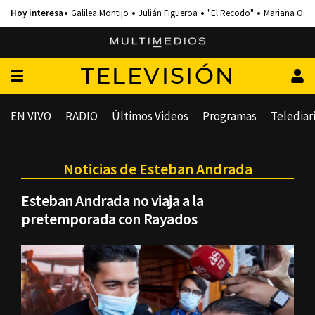
Galilea Montijo
Julián Figueroa
"El Recodo"
Mariana Och
TELEVISIÓN
EN VIVO
RADIO
Últimos Videos
Programas
Telediar
Noticias de Esteban Andrada
Esteban Andrada no viaja a la
pretemporada con Rayados