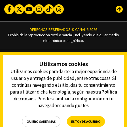
Facebook
Twitter
Youtube
Instagram
TikTok
Threads
Subi
DERECHOS RESERVADOS © CANAL 6 2026
Prohibida la reproducción total o parcial, incluyendo cualquier medio
electrónico o magnético.
CONTACTO
Utilizamos cookies
AVISO DE PRIVACIDAD
AVISO LEGAL
Utilizamos cookies para darte la mejor experiencia de
DEFENSORÍA DE LAS AUDIENCIAS
usuario y entrega de publicidad, entre otras cosas. Si
continúas navegando el sitio, das tu consentimiento
para utilitzar dicha tecnología, según nuestra
Política
de cookies
. Puedes cambiar la configuración en tu
DESCARGA LA APP DE CANAL 6
navegador cuando gustes.
QUIERO SABER MÁS
ESTOY DE ACUERDO