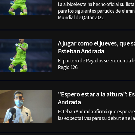
La albiceleste ha hecho oficial su lis
para los siguientes partidos de elimi
Mundial de Qatar 2022.
A jugar como el jueves, que s
Esteban Andrada
El portero de Rayados se encuentra lis
Regio 126.
"Espero estar a la altura": E
Andrada
Esteban Andrada afirmó que espera est
las expectativas para su debut en el a