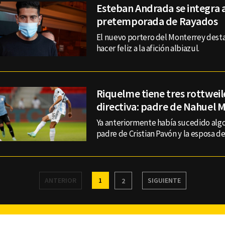
Esteban Andrada se integra a
pretemporada de Rayados
El nuevo portero del Monterrey dest
hacer feliz a la afición albiazul.
Riquelme tiene tres rottweil
directiva: padre de Nahuel M
Ya anteriormente había sucedido algo
padre de Cristian Pavón y la esposa d
ANTERIOR
1
SIGUIENTE
2
Facebook
Twitter
Youtube
Instagram
TikTok
Th