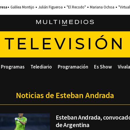
Galilea Montijo
Julián Figueroa
"El Recodo"
Mariana Ochoa
"Virtual
TELEVISIÓN
Programas
Telediario
Programación
Es Show
Vival
Noticias de Esteban Andrada
Esteban Andrada, convocado 
de Argentina