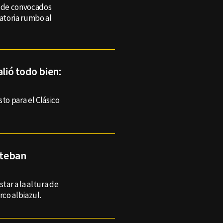
ta de convocados
natoria rumbo al
alió todo bien:
to para el Clásico
steban
ar a la altura de
rco albiazul.