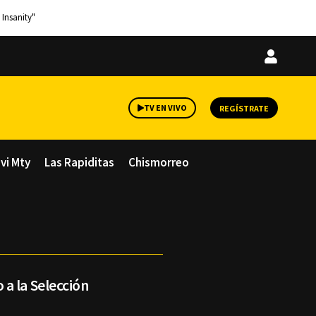
 Insanity"
Iniciar
sesión
TV EN VIVO
REGÍSTRATE
avi Mty
Las Rapiditas
Chismorreo
a la Selección