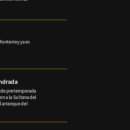
Monterrey ya es
Andrada
 de pretemporada
on a la Sultana del
l arranque del