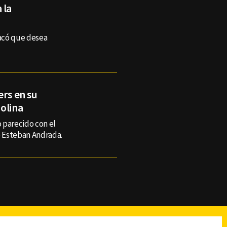
 la
acó que desea
ers en su
olina
 parecido con el
e Esteban Andrada.
reads