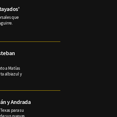
Rayados'
orsales que
guirre.
Esteban
nto a Matías
a albiazul y
ván y Andrada
 Texas para su
s de sus nuevas