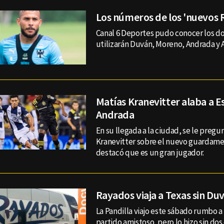
Los números de los 'nuevos 
Canal 6 Deportes pudo conocer los d
utilizarán Duván, Moreno, Andrada y A
Matías Kranevitter alaba a 
Andrada
En su llegada a la ciudad, se le pregu
Kranevitter sobre el nuevo guardamet
destacó que es un gran jugador.
Rayados viaja a Texas sin Du
La Pandilla viajo este sábado rumbo a
partido amistoso, pero lo hizo sin do