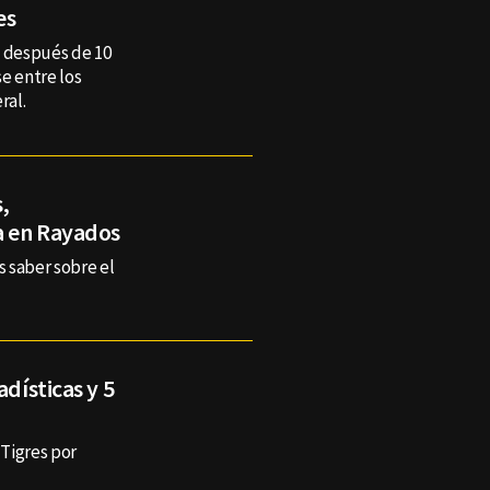
es
e después de 10
e entre los
ral.
,
ja en Rayados
 saber sobre el
adísticas y 5
 Tigres por