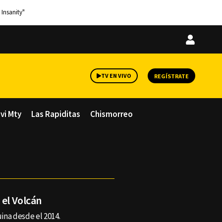
 Insanity"
Iniciar
sesión
TV EN VIVO
REGÍSTRATE
avi Mty
Las Rapiditas
Chismorreo
 el Volcán
uina desde el 2014.