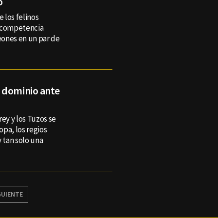
o
e los felinos
a competencia
peones en un par de
 dominio ante
rey y los Tuzos se
pa, los regios
y tan solo una
GUIENTE