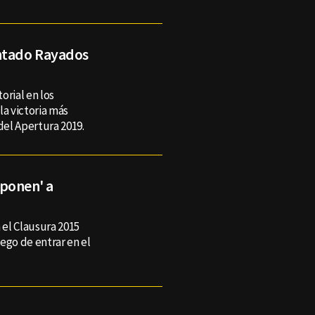
entado Rayados
orial en los
la victoria más
del Apertura 2019.
 'ponen' a
 el Clausura 2015
go de entrar en el