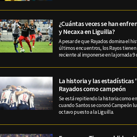
¿Cuántas veces se han enfr
y Necaxa en Liguilla?
A pesar de que Rayados domina el hist
últimos encuentros, los Rayos tienen 
reciente al imponerse en la jornada 9 
La historia y las estadísticas
Rayados como campeón
Se está repitiendo la historia como en
cuando Santos se coronó Campeón lue
octavo puesto a la Liguilla.