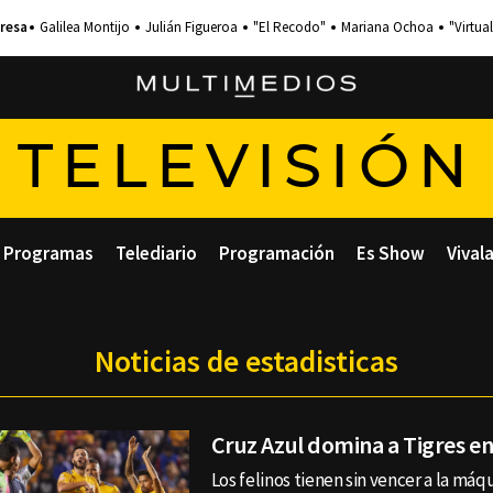
Galilea Montijo
Julián Figueroa
"El Recodo"
Mariana Ochoa
"Virtual
TELEVISIÓN
Programas
Telediario
Programación
Es Show
Vival
Noticias de estadisticas
Cruz Azul domina a Tigres en
Los felinos tienen sin vencer a la máq