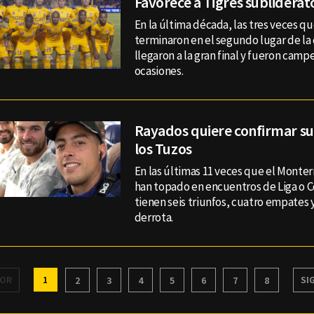
Favorece a Tigres subliderat
En la última década, las tres veces qu
terminaron en el segundo lugar de l
llegaron a la gran final y fueron cam
ocasiones.
Rayados quiere confirmar su
los Tuzos
En las últimas 11 veces que el Monter
han topado en encuentros de Liga o Co
tienen seis triunfos, cuatro empates 
derrota.
IOR
1
SI
2
3
4
5
6
7
8