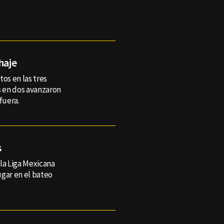
haje
os en las tres
s en dos avanzaron
fuera.
s
la Liga Mexicana
ugar en el bateo